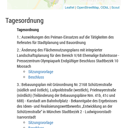
Leaflet
|
OpenStreetMap
,
ODbL
|
Scout
Tagesordnung
Tagesordnung
1.: Auswirkungen des Peiman-Einsatzes auf die Tätigkeiten des
Referates für Stadtplanung und Bauordnung
2.: Änderung des Flächennutzungsplans mit integrierter
Landschaftsplanung für den Bereich V/68 Ehemalige Bahntrasse -
Pressezentrum Olympiapark Endgültiger Beschluss Stadtbezirk 10
Moosach
Sitzungsvorlage
Beschluss
3.: Bebauungsplan mit Grünordnung Nr. 2168 Schützenstraße
(südlich und östlich), Luitpoldstraße (westlich), Prielmayerstraße
(nördlich) (Teiländerung der Bebauungspläne Nrn. 41b, 41c und
688) - Karstadt am Bahnhofplatz - Bekanntgabe des Ergebnisses
des Ideen- und Realisierungswettbewerbs „Entwicklung an der
Schützenstraße“ in München Stadtbezirk 2 - Ludwigsvorstadt-
Isarvorstadt
Sitzungsvorlage
Beschluss