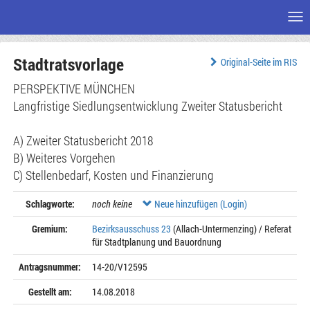
Me
Zum
Stadtratsvorlage
Seiteninhalt
Original-Seite im RIS
PERSPEKTIVE MÜNCHEN
Langfristige Siedlungsentwicklung Zweiter Statusbericht
A) Zweiter Statusbericht 2018
B) Weiteres Vorgehen
C) Stellenbedarf, Kosten und Finanzierung
Schlagworte:
noch keine
Neue hinzufügen (Login)
Gremium:
Bezirksausschuss 23
(Allach-Untermenzing) / Referat
für Stadtplanung und Bauordnung
Antragsnummer:
14-20/V12595
Gestellt am:
14.08.2018