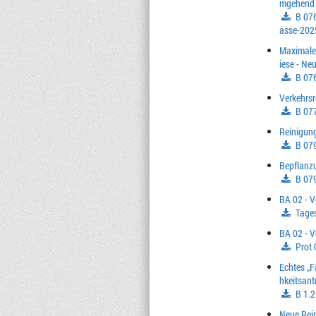
mgehend
B 076
asse-202
Maximale
iese - Ne
B 076
Verkehrsr
B 077
Reinigung
B 079
Bepflanz
B 079
BA 02 - 
Tage
BA 02 - 
Prot 
Echtes „Fa
hkeitsant
B 1.2
Neue Rein