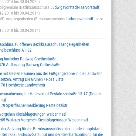
.05.2014 bis 30.04.2020)
Vollgremium (Bezirksausschuss
Ludwigsvorstadt-Isarvorstadt
)
.12.2010 bis 30.04.2014)
KVR-Angelegenheiten (Bezirksausschuss
Ludwigsvorstadt-Isarv
.12.2010 bis 30.04.2014)
schluss zu offenen Bezirksausschussangelegenheiten
elbeschluss A1-32
ng baulicher Radweg Goethestraße
475 Auflassung Radweg Göthestraße
e mit kleinen Bäumen aus der Fußgängerzone in die Landwehr
rsetzen, Antrag Die Grünen / Rosa Liste
178 Hochbeete Landwehrstr
henmarkierung für Halteverbot Pestalozzistraße 13-17 (Dringlic
rag)
79 Sperrflächenmarkierung Pestalozzistr
 Vorgehen Kiesablagerungen Weideninsel
265 Weiteres Vorgehen Kiesablagerungen Weideninsel
der Satzung für die Bezirksausschüsse der Landeshauptstadt
(Bezirksausschuss-Satzung) und der Geschäftsordnung für die