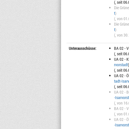
(, seit 06
Die Grüne
t
)
(, von 01
Die Grüne
t
)
(, von 30
Unterausschüsse:
BA 02 - 
(, seit 06
UA 02 - K
rvorstadt
(, seit 06
UA 02 - Ö
tadt-Isar
(, seit 06
UA 02 - 
-Isarvors
(, von 16
BA 02 - 
(, von 01
UA 02 - Ö
-Isarvors