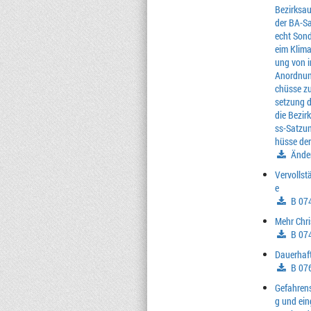
Bezirksa
der BA-S
echt Sond
eim Klima
ung von i
Anordnun
chüsse z
setzung d
die Bezi
ss-Satzun
hüsse de
Ände
Vervollst
e
B 07
Mehr Chr
B 07
Dauerhaf
B 07
Gefahrens
g und ein