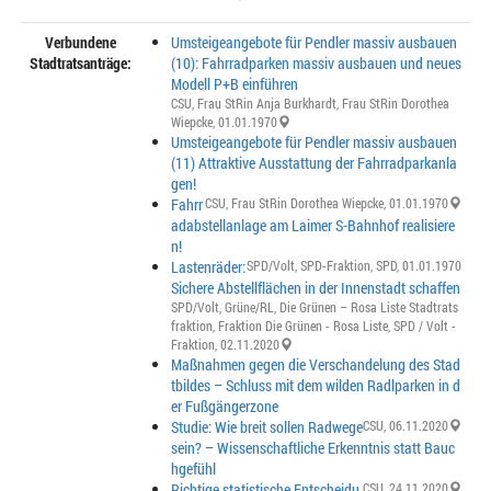
Verbundene
Umsteigeangebote für Pendler massiv ausbauen
Stadtratsanträge:
(10): Fahrradparken massiv ausbauen und neues
Modell P+B einführen
CSU
,
Frau StRin Anja Burkhardt
,
Frau StRin Dorothea
Wiepcke
, 01.01.1970
Umsteigeangebote für Pendler massiv ausbauen
(11) Attraktive Ausstattung der Fahrradparkanla
gen!
Fahrr
CSU
,
Frau StRin Dorothea Wiepcke
, 01.01.1970
adabstellanlage am Laimer S-Bahnhof realisiere
n!
Lastenräder:
SPD/Volt
,
SPD-Fraktion
,
SPD
, 01.01.1970
Sichere Abstellflächen in der Innenstadt schaffen
SPD/Volt
,
Grüne/RL
,
Die Grünen – Rosa Liste Stadtrats
fraktion
,
Fraktion Die Grünen - Rosa Liste
,
SPD / Volt -
Fraktion
, 02.11.2020
Maßnahmen gegen die Verschandelung des Stad
tbildes – Schluss mit dem wilden Radlparken in d
er Fußgängerzone
Studie: Wie breit sollen Radwege
CSU
, 06.11.2020
sein? – Wissenschaftliche Erkenntnis statt Bauc
hgefühl
Richtige statistische Entscheidu
CSU
, 24.11.2020