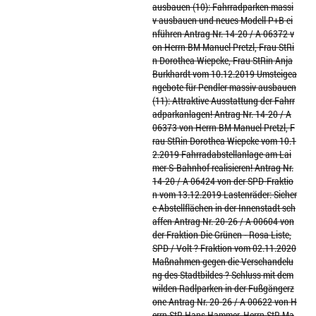
ausbauen (10): Fahrradparken massi
v ausbauen und neues Modell P+B ei
nführen Antrag Nr. 14-20 / A 06372 v
on Herrn BM Manuel Pretzl, Frau StRi
n Dorothea Wiepcke, Frau StRin Anja
Burkhardt vom 10.12.2019 Umsteigea
ngebote für Pendler massiv ausbauen
(11): Attraktive Ausstattung der Fahrr
adparkanlagen! Antrag Nr. 14-20 / A
06373 von Herrn BM Manuel Pretzl, F
rau StRin Dorothea Wiepcke vom 10.1
2.2019 Fahrradabstellanlage am Lai
mer S-Bahnhof realisieren! Antrag Nr.
14-20 / A 06424 von der SPD-Fraktio
n vom 13.12.2019 Lastenräder: Sicher
e Abstellflächen in der Innenstadt sch
affen Antrag Nr. 20-26 / A 00604 von
der Fraktion Die Grünen - Rosa Liste,
SPD / Volt ? Fraktion vom 02.11.2020
Maßnahmen gegen die Verschandelu
ng des Stadtbildes ? Schluss mit dem
wilden Radlparken in der Fußgängerz
one Antrag Nr. 20-26 / A 00622 von H
errn StR Hans Hammer, Herrn StR Ma