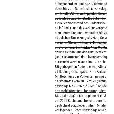
h, beginnend im Juni 2021 Sachstand
sberichte zum Radentscheid vorzuleg
en. Inhalt: Mit der vorliegenden Beschl
ussvorlage wird der Stadtrat über den
aktuellen Sachstand des Radentschei
ds informiert und das weitere Vorgehe
n zu Controlling und Evaluation bis zu
r baulichen Umsetzung skizziert. Gesa
mtkosten/Gesamterlöse: -/- Entscheid
ungvorschlag: Die Punkte 1 bis 8 entn
ehmen sie bitte aus der Kurzübersicht
(unter Dokumente) der Sitzungsvorlag
e. Gesucht werden kann im RIS nach:
Bürgerbegehren Radentscheid, Altsta
dt-Radlring Ortsangabe: -/-
=>
Anlass:
Mit Beschluss der Vollversammlung d
es Stadtrates vom 30.09.2020 (Sitzun
gsvorlage Nr. 20-26 / V 01458) wurde
das Mobilitätsreferat beauftragt, dem
Stadtrat halbjährlich, beginnend im J
uni 2021 Sachstandsberichte zum Ra
dentscheid vorzulegen. Inhalt: Mit der
vorliegenden Beschlussvorlage wird d