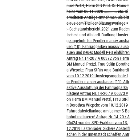
nuel Pretzl, Herrn StR Prof. Dr. Hans T
heiss vom 06.11.2020 .............. etc. Di
e weiteren Anträge entnehmen Sie bitt
e aus dem Titel der Sitzungsvorlage
=
>
Sachstandsbericht 2021 zum Raden
tscheid und Altstadt-Radlring Umstei
geangebote für Pendler massiv ausba
uen (10): Fahrradparken massiv ausb
auen und neues Modell P+B einführen
Antrag Nr. 14-20 / A 06372 von Herrn
BM Manuel Pretzl, Frau StRin Dorothe
a Wiepcke, Frau StRin Anja Burkhardt
vom 10.12.2019 Umsteigeangebote f
ür Pendler massiv ausbauen (11): Attr
aktive Ausstattung der Fahrradparka
nlagen! Antrag Nr. 14-20 / A 06373 v
on Herrn BM Manuel Pretzl, Frau StRi
n Dorothea Wiepcke vom 10.12.2019
Fahrradabstellanlage am Laimer S-Ba
hnhof realisieren! Antrag Nr. 14-20 / A
06424 von der SPD-Fraktion vom 13.
12.2019 Lastenräder: Sichere Abstellfl
ächen in der Innenstadt schaffen Antr