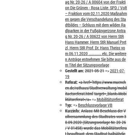
ag Nr. 20-26 / A 00604 von der Frakti
on Die Grünen - Rosa Liste, SPD / Volt
– Fraktion vom 02.11.2020 Maßnahm
en gegen die Verschandelung des Sta
dtbildes – Schluss mit dem wilden Ra
dlparken in der Fußgängerzone Antra
g Nr. 20-26 / A 00622 von Herrn StR
Hans Hammer, Herrn StR Manuel Pret
zl, Herrn StR Prof. Dr. Hans Theiss vo
m 06.11.2020 .............. etc. Die weitere
n Anträge entnehmen Sie bitte aus de
m Titel der Sitzungsvorlage
Gestellt am:
2021-05-21
=>
2021-07-
19
Referat:
<a href='https://www.muench
en.de/rathaus/Stadtverwaltung/mobil
itaetsreferat.html' target=_blank>Mobi
litätsreferat</a>
=>
Mobilitätsreferat
Typ:
=>
Beschlussvorlage VB
Kurzinfo:
Anlass: Mit Beschluss der V
ollversammlung des Stadtrates vom 3
0.09.2020 (Sitzungsvorlage Nr. 20-26
/ V 01458) wurde das Mobilitätsrefera
t beauftragt, dem Stadtrat halbjährlic