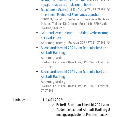
ngsgrundlagen statt Meinungsbilder
Rasch mehr Sicherheit für Radfa
CSU
, 19.03.2021
hrer*innen: Protected Bike Lanes erproben
SPD/Volt
,
Grüne/RL
,
Die Grünen – Rosa Liste Stadtrats
fraktion
,
Fraktion Die Grünen - Rosa Liste
,
SPD / Volt -
Fraktion
, 26.05.2021
Grünmarkierung Altstadt-Radlring Verbesserung
der Evaluation
Änderungsantrag
Fraktion ÖDP / FW
, 21.07.2021
Sachstandsbericht 2021 zum Radentscheid und
Altstadt-Radlring
Änderungsantrag
Fraktion Die Grünen - Rosa Liste
,
SPD / Volt - Fraktion
,
21.07.2021
Sachstandsbericht 2021 zum Radentscheid und
Altstadt-Radlring
Änderungsantrag
Fraktion Die Grünen - Rosa Liste
,
SPD / Volt - Fraktion
,
27.07.2021
Historie:
14.01.2022:
Betreff:
Sachstandsbericht 2021 zum
Radentscheid und Altstadt-Radlring U
msteigeangebote für Pendler massiv