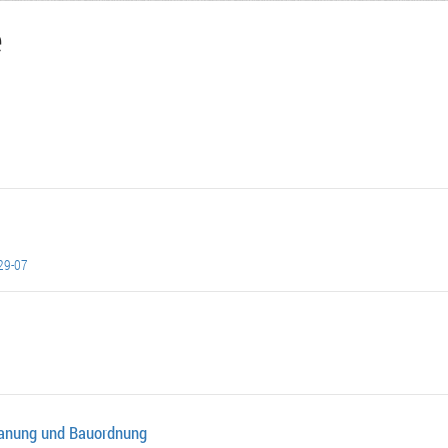
e
29-07
lanung und Bauordnung