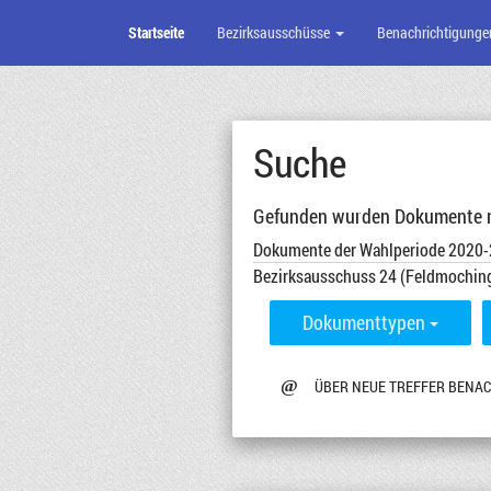
Startseite
Bezirksausschüsse
Benachrichtigunge
Zum
Seiteninhalt
Suche
Gefunden wurden Dokumente mi
Dokumente der Wahlperiode 2020
Bezirksausschuss 24 (Feldmochin
Dokumenttypen
@
ÜBER NEUE TREFFER BENA