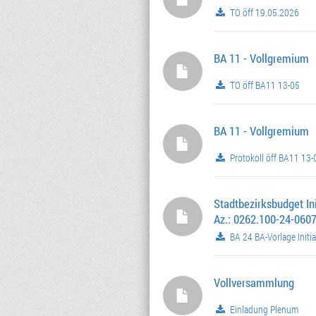
TO öff 19.05.2026
BA 11 - Vollgremium
TO öff BA11 13-05
BA 11 - Vollgremium
Protokoll öff BA11 13-
Stadtbezirksbudget In
Az.: 0262.100-24-060
BA 24 BA-Vorlage Initi
Vollversammlung
Einladung Plenum