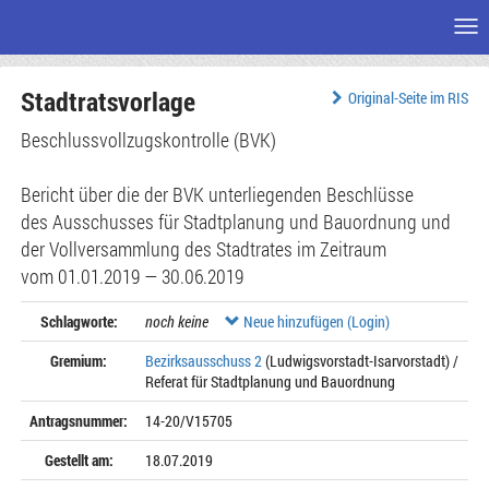
Me
Zum
Stadtratsvorlage
Seiteninhalt
Original-Seite im RIS
Beschlussvollzugskontrolle (BVK)
Bericht über die der BVK unterliegenden Beschlüsse
des Ausschusses für Stadtplanung und Bauordnung und
der Vollversammlung des Stadtrates im Zeitraum
vom 01.01.2019 — 30.06.2019
Schlagworte:
noch keine
Neue hinzufügen (Login)
Gremium:
Bezirksausschuss 2
(Ludwigsvorstadt-Isarvorstadt) /
Referat für Stadtplanung und Bauordnung
Antragsnummer:
14-20/V15705
Gestellt am:
18.07.2019